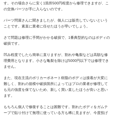
す。その場合さらに安く1箇所500円程度から修理できますが、こ
の交換パーツが手に入らないのです。
パーツ問屋さんに聞きましたが、個人には販売していないという
ことです。素直に業者に任せたほうが早いでしょう。
さて問題は修理に手間がかかる破損で、1番典型的なのはボディの
破損です。
凹み程度でしたら簡単に直りますが、割れや亀裂などは高額な修
理費用となります。小さな亀裂を除けば5000円以下では修理でき
ません。
また、現在主流のポリカーボネート樹脂のボディは接着が大変に
難しく、割れの規模や破損箇所によってはプロの業者が修理して
も元の強度を保てないため、新しく買い直したほうが良いと思い
ます。
もちろん個人で修復することは困難です。割れたボディをガムテ
ープで貼り付けて無理に使っている方も稀に見ますが、今度投げ