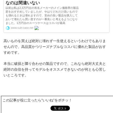
なのは間違いない
以前は私は2,3万円台の有名メーカーのメイン価格帯の製品
群をおすすめしていましたが、やはりどれだけ高いもので
も壊れるときは壊れますので、安めの良い製品を購入して
おいて壊れたら買い直すのが一番良いと考えるようになり
ました。1万円台のスーツケースはコスパが最高
www.suit-case.net
高いものを買えば絶対に壊れず一生使えるというわけでもありま
せんので、高品質かつリーズナブルなコスパに優れた製品がおす
すめです。
本当に破損と隣り合わせの製品ですので、これなら絶対大丈夫と
絶対の自信を持ってモデルをオススメできないのが何とも心苦し
いところです。
この記事が役に立ったら"いいね"をポチッ！