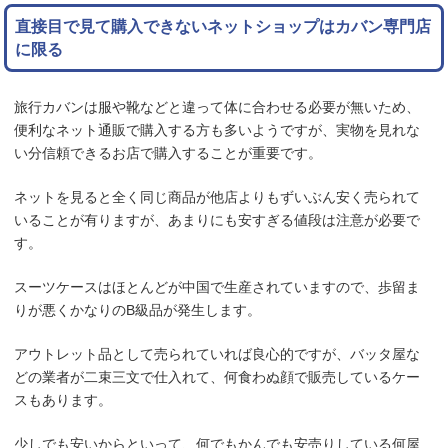
直接目で見て購入できないネットショップはカバン専門店
に限る
旅行カバンは服や靴などと違って体に合わせる必要が無いため、
便利なネット通販で購入する方も多いようですが、実物を見れな
い分信頼できるお店で購入することが重要です。
ネットを見ると全く同じ商品が他店よりもずいぶん安く売られて
いることが有りますが、あまりにも安すぎる値段は注意が必要で
す。
スーツケースはほとんどが中国で生産されていますので、歩留ま
りが悪くかなりのB級品が発生します。
アウトレット品として売られていれば良心的ですが、バッタ屋な
どの業者が二束三文で仕入れて、何食わぬ顔で販売しているケー
スもあります。
少しでも安いからといって、何でもかんでも安売りしている何屋