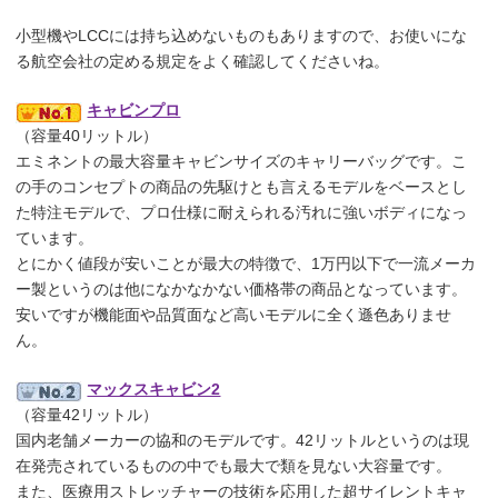
小型機やLCCには持ち込めないものもありますので、お使いにな
る航空会社の定める規定をよく確認してくださいね。
キャビンプロ
（容量40リットル）
エミネントの最大容量キャビンサイズのキャリーバッグです。こ
の手のコンセプトの商品の先駆けとも言えるモデルをベースとし
た特注モデルで、プロ仕様に耐えられる汚れに強いボディになっ
ています。
とにかく値段が安いことが最大の特徴で、1万円以下で一流メーカ
ー製というのは他になかなかない価格帯の商品となっています。
安いですが機能面や品質面など高いモデルに全く遜色ありませ
ん。
マックスキャビン2
（容量42リットル）
国内老舗メーカーの協和のモデルです。42リットルというのは現
在発売されているものの中でも最大で類を見ない大容量です。
また、医療用ストレッチャーの技術を応用した超サイレントキャ