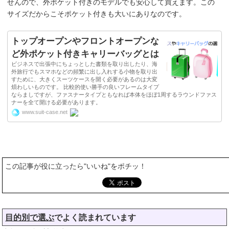
せんので、外ポケット付きのモデルでも安心して買えます。この
サイズだからこそポケット付きも大いにありなのです。
トップオープンやフロントオープンな
ど外ポケット付きキャリーバッグとは
ビジネスで出張中にちょっとした書類を取り出したり、海
外旅行でもスマホなどの頻繁に出し入れする小物を取り出
すために、大きくスーツケースを開く必要があるのは大変
煩わしいものです。 比較的使い勝手の良いフレームタイプ
ならましですが、ファスナータイプともなれば本体をほぼ1周するラウンドファス
ナーを全て開ける必要があります。
www.suit-case.net
この記事が役に立ったら"いいね"をポチッ！
目的別で選ぶ
でよく読まれています