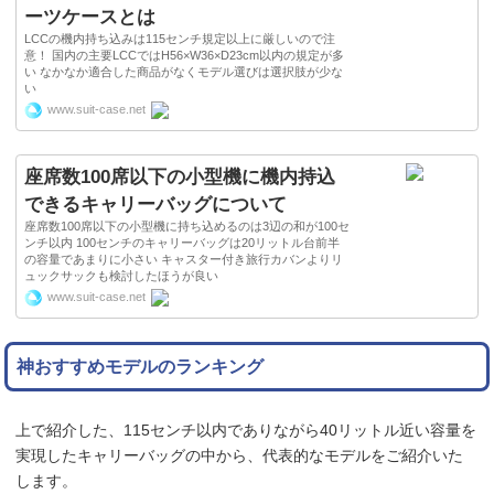
ーツケースとは
LCCの機内持ち込みは115センチ規定以上に厳しいので注
意！ 国内の主要LCCではH56×W36×D23cm以内の規定が多
い なかなか適合した商品がなくモデル選びは選択肢が少な
い
www.suit-case.net
座席数100席以下の小型機に機内持込
できるキャリーバッグについて
座席数100席以下の小型機に持ち込めるのは3辺の和が100セ
ンチ以内 100センチのキャリーバッグは20リットル台前半
の容量であまりに小さい キャスター付き旅行カバンよりリ
ュックサックも検討したほうが良い
www.suit-case.net
神おすすめモデルのランキング
上で紹介した、115センチ以内でありながら40リットル近い容量を
実現したキャリーバッグの中から、代表的なモデルをご紹介いた
します。