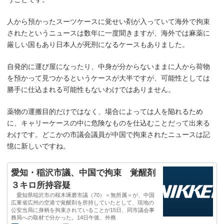
人から預かったスーツケースに覚せい剤が入っていて海外で拘束
されたというニュースは数年に一度聞きますが、海外では麻薬に
厳しい国もあり日本人が死刑になるケースもありました。
自発的に運び屋になったり、中身が分からないままに人から荷物
を預かって見つかるというケースが大半ですが、可能性としては
勝手に仕込まれる可能性もないわけではありません。
薬物の運搬目的だけではなく、場合によっては人を陥れるため
に、キャリーケースの中に危険なものを仕込むことだって出来る
わけです。どこかの市議会議員が中国で拘束されたニュースは記
憶に新しいですね。
愛知・稲沢市議、中国で拘束 覚醒剤
３キロ所持容疑
愛知県稲沢市の桜木琢磨市議（70）＝無所属＝が、中国
広東省広州の空港で覚醒剤を所持していたとして、現地の
公安当局に身柄を拘束されていることが15日、同市議会事
務局への取材で分かった。14日午後、外務